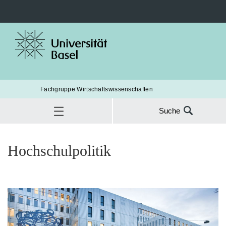
Fachgruppe Wirtschaftswissenschaften
Suche
Suche
Mitglied werden
nach:
Dein Engagement
Hochschulpolitik
SUC
Hochschulpolitik